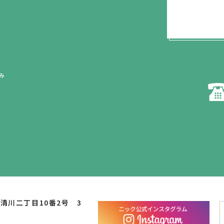
Y
み
区清川二丁目10番2号 3