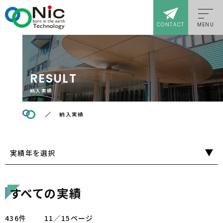
CONTACT
MENU
RESULT
納入実績
納入実績
実績年を選択
すべての実績
436件
11／15ページ