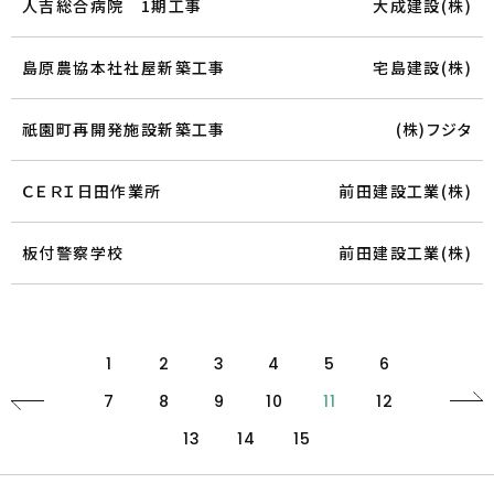
人吉総合病院 1期工事
大成建設(株)
島原農協本社社屋新築工事
宅島建設(株)
祇園町再開発施設新築工事
(株)フジタ
ＣＥＲＩ日田作業所
前田建設工業(株)
板付警察学校
前田建設工業(株)
1
2
3
4
5
6
PREV
7
8
9
10
11
12
13
14
15